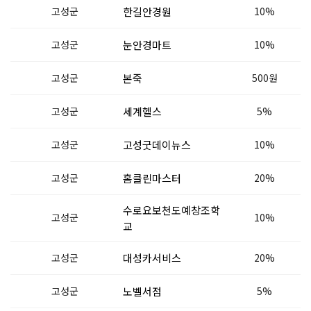
고성군
한길안경원
10%
고성군
눈안경마트
10%
고성군
본죽
500원
고성군
세계헬스
5%
고성군
고성굿데이뉴스
10%
고성군
홈클린마스터
20%
수로요보천도예창조학
고성군
10%
교
고성군
대성카서비스
20%
고성군
노벨서점
5%