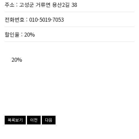
주소
: 고성군 거류면 용산2길 38
전화번호
: 010-5019-7053
할인율
: 20%
20%
목록보기
이전
다음