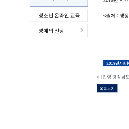
청소년 온라인 교육
<출처 : 행
명예의 전당
2019년자
[법령]경상남
«
목록보기