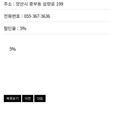
주소
: 양산시 중부동 삽량로 199
전화번호
: 055-367-3636
할인율
: 5%
5%
목록보기
이전
다음