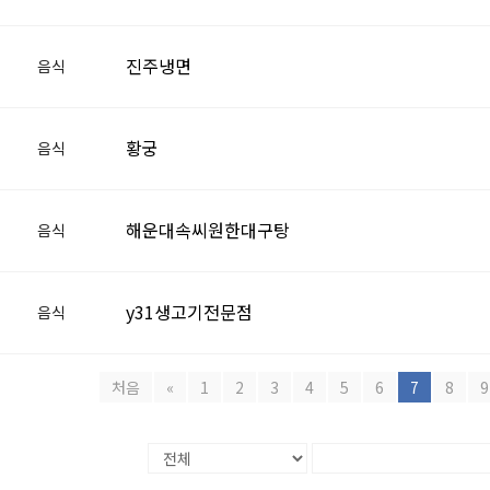
진주냉면
음식
황궁
음식
해운대속씨원한대구탕
음식
y31생고기전문점
음식
처음
«
1
2
3
4
5
6
7
8
9