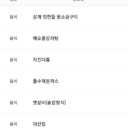
삼걔 맛찬들 왕소금구이
음식
해오름감자탕
음식
치킨더홈
음식
폴수제돈까스
음식
옛살비(솥밥정식)
음식
마산집
음식