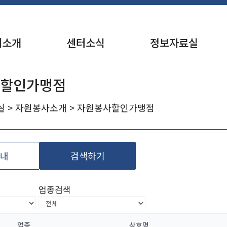
터소개
센터소식
정보자료실
 할인가맹점
실
>
자원봉사소개
> 자원봉사할인가맹점
내
검색하기
업종검색
업종
상호명