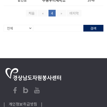
함안군
주공우리세탁소
10%
처음
«
4
»
마지막
검색
| 개인정보취급방침
|