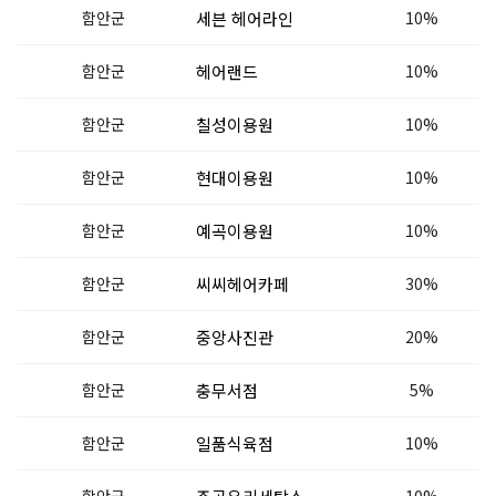
함안군
세븐 헤어라인
10%
함안군
헤어랜드
10%
함안군
칠성이용원
10%
함안군
현대이용원
10%
함안군
예곡이용원
10%
함안군
씨씨헤어카페
30%
함안군
중앙사진관
20%
함안군
충무서점
5%
함안군
일품식육점
10%