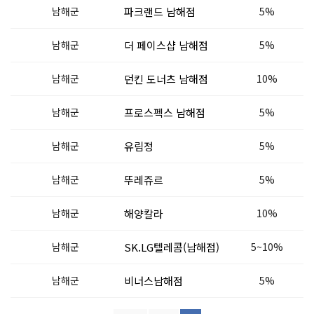
남해군
파크랜드 남해점
5%
남해군
더 페이스샵 남해점
5%
남해군
던킨 도너츠 남해점
10%
남해군
프로스펙스 남해점
5%
남해군
유림정
5%
남해군
뚜레쥬르
5%
남해군
해양칼라
10%
남해군
SK.LG텔레콤(남해점)
5~10%
남해군
비너스남해점
5%