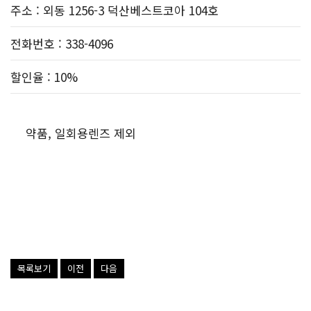
주소
: 외동 1256-3 덕산베스트코아 104호
전화번호
: 338-4096
할인율
: 10%
약품, 일회용렌즈 제외
목록보기
이전
다음