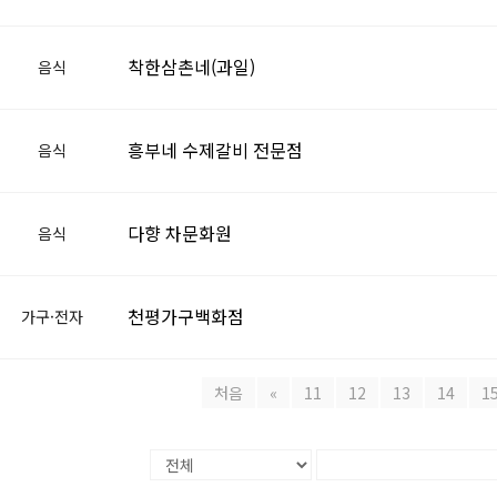
착한삼촌네(과일)
음식
흥부네 수제갈비 전문점
음식
다향 차문화원
음식
천평가구백화점
가구·전자
처음
«
11
12
13
14
1