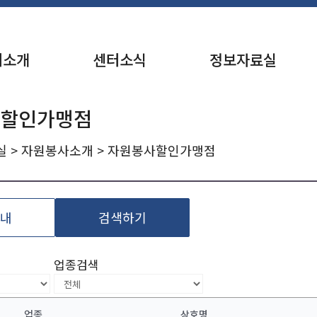
터소개
센터소식
정보자료실
 할인가맹점
실
>
자원봉사소개
> 자원봉사할인가맹점
내
검색하기
업종검색
업종
상호명