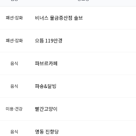
비너스 물금증산점 솔브
패션·잡화
으뜸 119안경
패션·잡화
파브르카페
음식
파숑&달빙
음식
빨간고양이
미용·건강
명동 진향당
음식