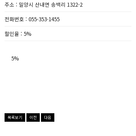
주소
: 밀양시 산내면 송백리 1322-2
전화번호
: 055-353-1455
할인율
: 5%
5%
목록보기
이전
다음