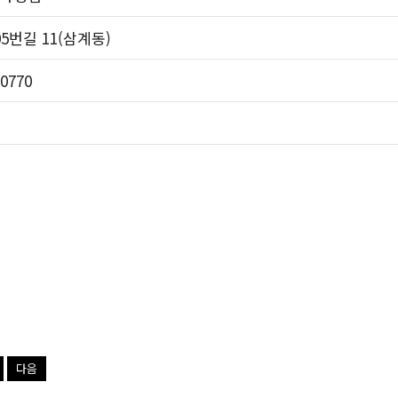
5번길 11(삼계동)
-0770
다음