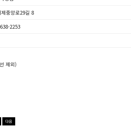
거제중앙로29길 8
-638-2253
선 제외)
다음