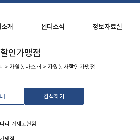
터소개
센터소식
정보자료실
 할인가맹점
실
>
자원봉사소개
> 자원봉사할인가맹점
내
검색하기
코다리 거제고현점
인가맹점