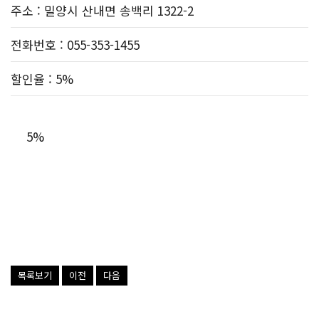
주소
: 밀양시 산내면 송백리 1322-2
전화번호
: 055-353-1455
할인율
: 5%
5%
목록보기
이전
다음