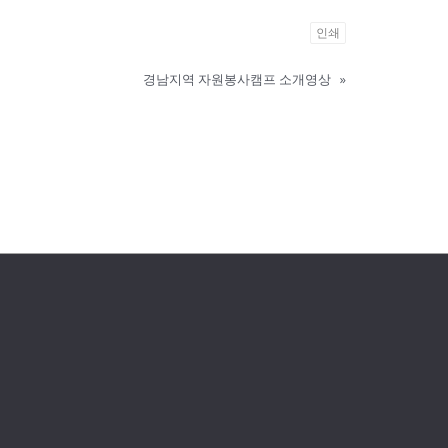
인쇄
경남지역 자원봉사캠프 소개영상
»