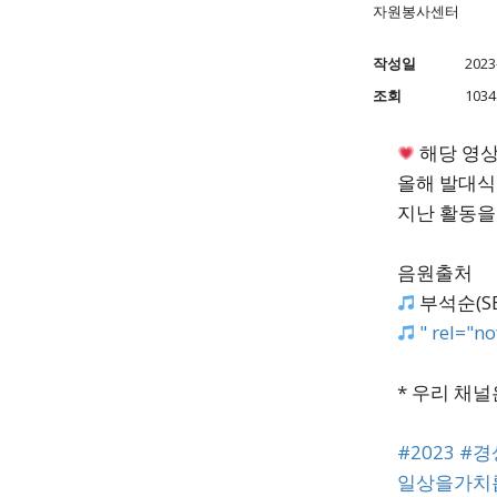
자원봉사센터
작성일
2023-
조회
1034
해당 영상
올해 발대식
지난 활동을
음원출처
부석순(SE
" rel="n
* 우리 채
#2023
#경
일상을가치